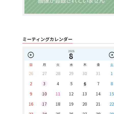
ミーティングカレンダー
2026
arrow_circle_left
arrow_circle_
8
日
月
火
水
木
金
土
26
27
28
29
30
31
1
2
3
4
5
6
7
8
9
10
11
12
13
14
1
16
17
18
19
20
21
2