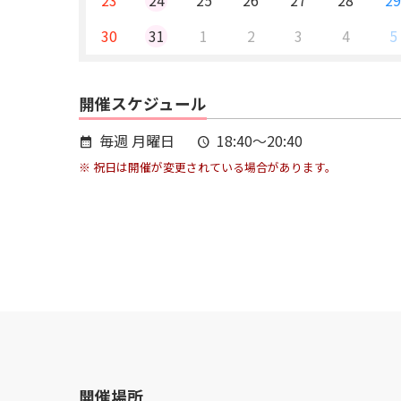
23
24
25
26
27
28
2
30
31
1
2
3
4
5
開催スケジュール
毎週 月曜日
18:40～20:40
calendar_month
schedule
※ 祝日は開催が変更されている場合があります。
開催場所