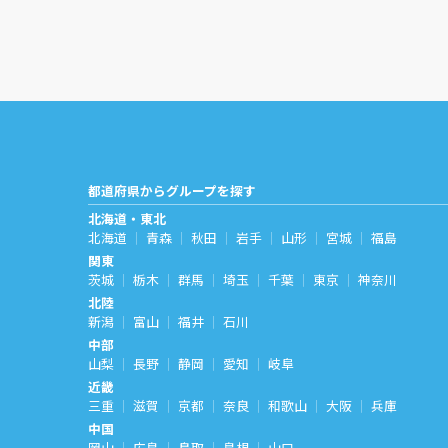
都道府県からグループを探す
北海道・東北
北海道
青森
秋田
岩手
山形
宮城
福島
関東
茨城
栃木
群馬
埼玉
千葉
東京
神奈川
北陸
新潟
富山
福井
石川
中部
山梨
長野
静岡
愛知
岐阜
近畿
三重
滋賀
京都
奈良
和歌山
大阪
兵庫
中国
岡山
広島
鳥取
島根
山口