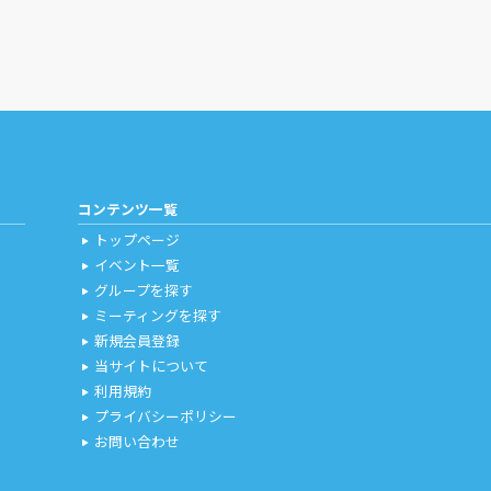
コンテンツ一覧
トップページ
play_arrow
イベント一覧
play_arrow
グループを探す
play_arrow
ミーティングを探す
play_arrow
新規会員登録
play_arrow
当サイトについて
play_arrow
利用規約
play_arrow
プライバシーポリシー
play_arrow
お問い合わせ
play_arrow