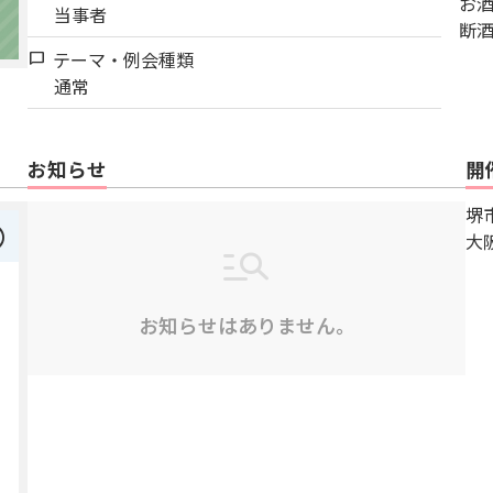
お
当事者
断
テーマ・例会種類
chat_bubble
通常
お知らせ
開
堺
right
大
お知らせはありません。
5
2