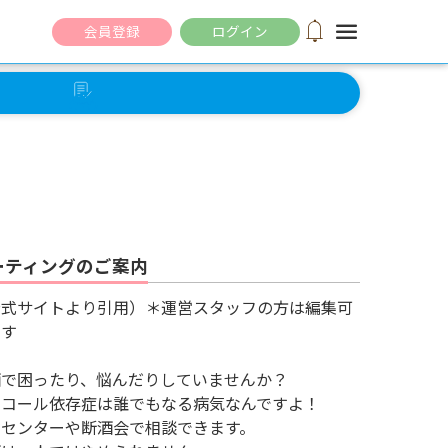
notifications
menu
会員登録
ログイン
セルフ
チェック
ーティングのご案内
公式サイトより引用）＊運営スタッフの方は編集可
です
酒で困ったり、悩んだりしていませんか？
ルコール依存症は誰でもなる病気なんですよ！
健センターや断酒会で相談できます。