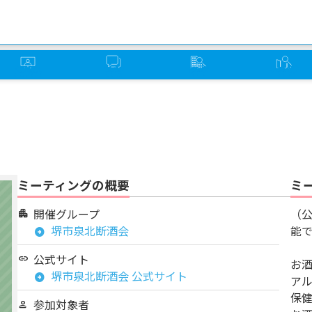
オンライン
ソーバー
グループ
ミーティング
ミーティング
さろん
検索
検索
ミーティングの概要
ミ
開催グループ
（
apartment
堺市泉北断酒会
能
arrow_circle_right
公式サイト
link
お
堺市泉北断酒会 公式サイト
arrow_circle_right
ア
保
参加対象者
person