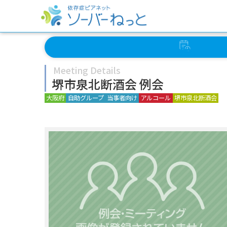
イベント
スケジュール
Meeting Details
堺市泉北断酒会 例会
大阪府
自助グループ
当事者向け
アルコール
堺市泉北断酒会