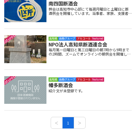
南四国断酒会
弊会は高知市中心部にて毎週月曜日と土曜日に断
酒例会を開催しています。当事者、家族、支援者
が参加しています。見学参加も大歓迎です。お待ち
しております。
高知県
自助グループ
アルコール
featured
NPO法人高知県断酒連合会
毎月第一日曜日と第三日曜日の朝7時から9時まで
の2時間、ズームでオンラインの朝例会を開催して
います。
高知県
自助グループ
アルコール
featured
幡多断酒会
紹介文が未登録です。
＜
1
＞