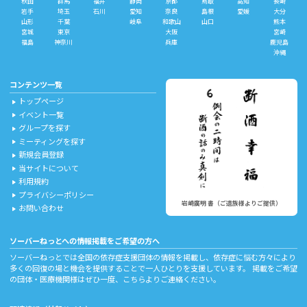
秋田
群馬
福井
静岡
京都
鳥取
高知
長崎
岩手
埼玉
石川
愛知
奈良
島根
愛媛
大分
山形
千葉
岐阜
和歌山
山口
熊本
宮城
東京
大阪
宮崎
福島
神奈川
兵庫
鹿児島
沖縄
コンテンツ一覧
トップページ
play_arrow
イベント一覧
play_arrow
グループを探す
play_arrow
ミーティングを探す
play_arrow
新規会員登録
play_arrow
当サイトについて
play_arrow
利用規約
play_arrow
プライバシーポリシー
play_arrow
岩崎廣明 書（ご遺族様よりご提供）
お問い合わせ
play_arrow
ソーバーねっとへの情報掲載をご希望の方へ
ソーバーねっとでは全国の依存症支援団体の情報を掲載し、依存症に悩む方々により
多くの回復の場と機会を提供することで一人ひとりを支援しています。 掲載をご希望
の団体・医療機関様はぜひ一度、
こちら
よりご連絡ください。