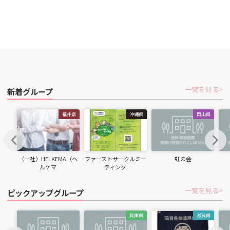
一覧を見る
新着グループ
福井県
沖縄県
岡山県
chevron_left
chevron_right
（一社）HELKEMA（ヘ
ファーストサークルミー
虹の会
ルケマ
ティング
一覧を見る
ピックアップグループ
兵庫県
滋賀県