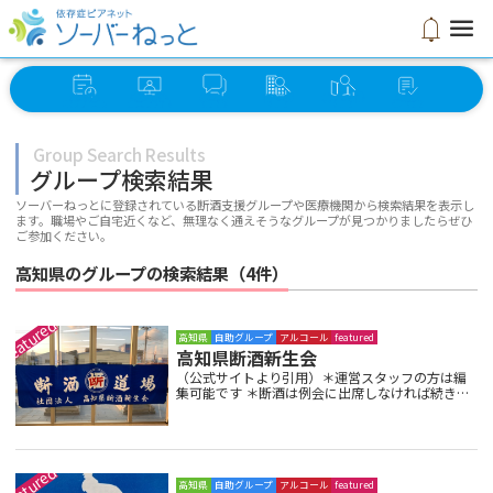
menu
notifications
イベント
オンライン
ソーバー
グループ
ミーティング
セルフ
スケジュール
ミーティング
さろん
検索
検索
チェック
Group Search Results
グループ検索結果
ソーバーねっとに登録されている断酒支援グループや医療機関から検索結果を表示し
ます。職場やご自宅近くなど、無理なく通えそうなグループが見つかりましたらぜひ
ご参加ください。
高知県のグループの検索結果（4件）
高知県
自助グループ
アルコール
featured
高知県断酒新生会
（公式サイトより引用）＊運営スタッフの方は編
集可能です ＊断酒は例会に出席しなければ続きま
せん ＊ご家族で出席しましょう アルコール関連
問題相談・昼間例会 毎週木曜日の午後…
高知県
自助グループ
アルコール
featured