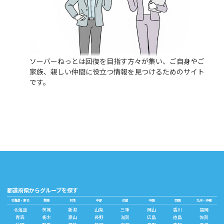
ソーバーねっとは回復を目指す方々が集い、ご自身やご
家族、親しい仲間に役立つ情報を見つけるためのサイト
です。
都道府県からグループを探す
北海道・東北
関東
北陸
中部
近畿
中国
四国
九州・沖縄
北海道
茨城
新潟
山梨
三重
岡山
香川
福岡
青森
栃木
富山
長野
滋賀
広島
徳島
佐賀