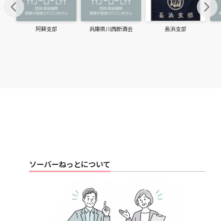
chevron_left
chevron_right
阿蘇支部
兵庫県川西断酒会
長浜支部
ソーバーねっとについて