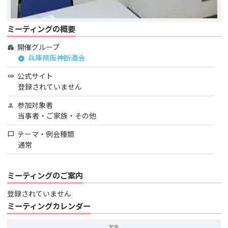
ミーティングの概要
開催グループ
apartment
兵庫県阪神断酒会
arrow_circle_right
公式サイト
link
登録されていません
参加対象者
person
当事者・ご家族・その他
テーマ・例会種類
chat_bubble
通常
ミーティングのご案内
登録されていません
ミーティングカレンダー
2026