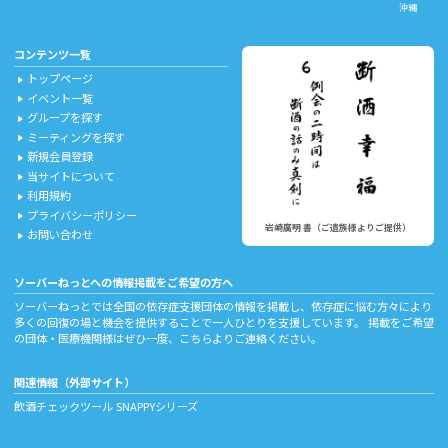
沖縄
コンテンツ一覧
トップページ
play_arrow
イベント一覧
play_arrow
グループを探す
play_arrow
ミーティングを探す
play_arrow
新規会員登録
play_arrow
当サイトについて
play_arrow
利用規約
play_arrow
プライバシーポリシー
play_arrow
岩崎廣明 書（ご遺族様よりご提供）
お問い合わせ
play_arrow
ソーバーねっとへの情報掲載をご希望の方へ
ソーバーねっとでは全国の依存症支援団体の情報を掲載し、依存症に悩む方々により
多くの回復の場と機会を提供することで一人ひとりを支援しています。 掲載をご希望
の団体・医療機関様はぜひ一度、
こちら
よりご連絡ください。
関連情報（外部サイト）
飲酒チェックツール
SNAPPYシリーズ