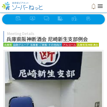
menu
notifications
イベント
オンライン
ソーバー
グループ
ミーティング
セルフ
スケジュール
ミーティング
さろん
検索
検索
チェック
Meeting Details
兵庫県阪神断酒会 尼崎新生支部例会
兵庫県
自助グループ
当事者･ご家族･その他向け
アルコール
兵庫県阪神断酒会