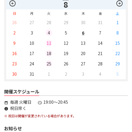
arrow_circle_left
arrow_circle_right
8
日
月
火
水
木
金
土
26
27
28
29
30
31
1
2
3
4
5
6
7
8
9
10
11
12
13
14
15
16
17
18
19
20
21
22
23
24
25
26
27
28
29
30
31
1
2
3
4
5
開催スケジュール
毎週 火曜日
19:00～20:45
calendar_month
schedule
祝日除く
info
※ 祝日は開催が変更されている場合があります。
お知らせ