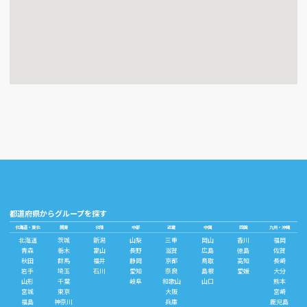
都道府県からグループを探す
北海道・東北
関東
北陸
中部
近畿
中国
四国
九州・沖縄
北海道
茨城
新潟
山梨
三重
岡山
香川
福岡
青森
栃木
富山
長野
滋賀
広島
徳島
佐賀
秋田
群馬
福井
静岡
京都
鳥取
高知
長崎
岩手
埼玉
石川
愛知
奈良
島根
愛媛
大分
山形
千葉
岐阜
和歌山
山口
熊本
宮城
東京
大阪
宮崎
福島
神奈川
兵庫
鹿児島