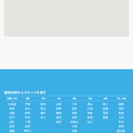
都道府県からグループを探す
北海道・東北
関東
北陸
中部
近畿
中国
四国
九州・沖縄
北海道
茨城
新潟
山梨
三重
岡山
香川
福岡
青森
栃木
富山
長野
滋賀
広島
徳島
佐賀
秋田
群馬
福井
静岡
京都
鳥取
高知
長崎
岩手
埼玉
石川
愛知
奈良
島根
愛媛
大分
山形
千葉
岐阜
和歌山
山口
熊本
宮城
東京
大阪
宮崎
福島
神奈川
兵庫
鹿児島