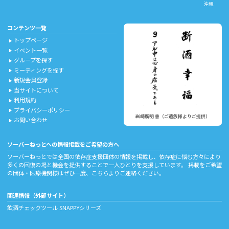
沖縄
コンテンツ一覧
トップページ
play_arrow
イベント一覧
play_arrow
グループを探す
play_arrow
ミーティングを探す
play_arrow
新規会員登録
play_arrow
当サイトについて
play_arrow
利用規約
play_arrow
プライバシーポリシー
play_arrow
岩崎廣明 書（ご遺族様よりご提供）
お問い合わせ
play_arrow
ソーバーねっとへの情報掲載をご希望の方へ
ソーバーねっとでは全国の依存症支援団体の情報を掲載し、依存症に悩む方々により
多くの回復の場と機会を提供することで一人ひとりを支援しています。 掲載をご希望
の団体・医療機関様はぜひ一度、
こちら
よりご連絡ください。
関連情報（外部サイト）
飲酒チェックツール
SNAPPYシリーズ