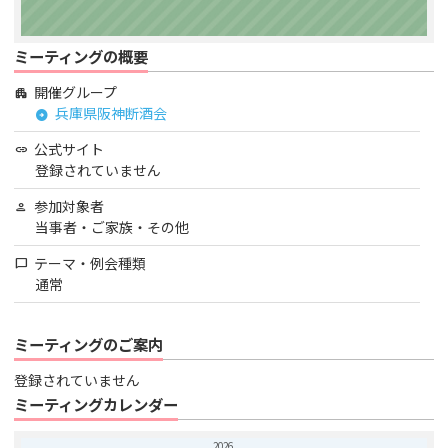
ミーティングの概要
開催グループ
apartment
兵庫県阪神断酒会
arrow_circle_right
公式サイト
link
登録されていません
参加対象者
person
当事者・ご家族・その他
テーマ・例会種類
chat_bubble
通常
ミーティングのご案内
登録されていません
ミーティングカレンダー
2026