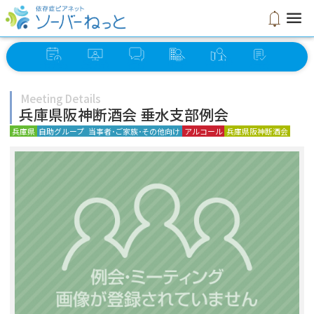
menu
notifications
イベント
オンライン
ソーバー
グループ
ミーティング
セルフ
スケジュール
ミーティング
さろん
検索
検索
チェック
Meeting Details
兵庫県阪神断酒会 垂水支部例会
兵庫県
自助グループ
当事者･ご家族･その他向け
アルコール
兵庫県阪神断酒会