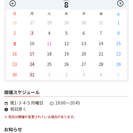
arrow_circle_left
arrow_circle_right
8
日
月
火
水
木
金
土
26
27
28
29
30
31
1
2
3
4
5
6
7
8
9
10
11
12
13
14
15
16
17
18
19
20
21
22
23
24
25
26
27
28
29
30
31
1
2
3
4
5
開催スケジュール
第1･3･4･5 月曜日
19:00～20:45
calendar_month
schedule
祝日除く
info
※ 祝日は開催が変更されている場合があります。
お知らせ