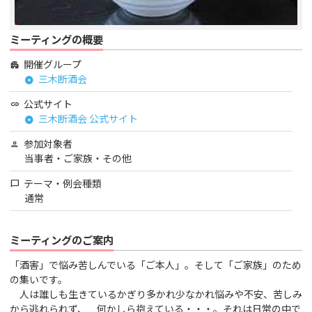
ミーティングの概要
開催グループ
apartment
三木断酒会
arrow_circle_right
公式サイト
link
三木断酒会 公式サイト
arrow_circle_right
参加対象者
person
当事者・ご家族・その他
テーマ・例会種類
chat_bubble
通常
ミーティングのご案内
「酒害」で悩み苦しんでいる「ご本人」。そして「ご家族」のため
の集いです。
人は誰しも生きているかぎり多かれ少なかれ悩みや不安、苦しみ
から逃れられず、 何かしら抱えている・・・。それは日常の中で