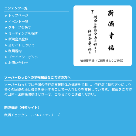
コンテンツ一覧
トップページ
play_arrow
イベント一覧
play_arrow
グループを探す
play_arrow
ミーティングを探す
play_arrow
新規会員登録
play_arrow
当サイトについて
play_arrow
利用規約
play_arrow
プライバシーポリシー
play_arrow
岩崎廣明 書（ご遺族様よりご提供）
お問い合わせ
play_arrow
ソーバーねっとへの情報掲載をご希望の方へ
ソーバーねっとでは全国の依存症支援団体の情報を掲載し、依存症に悩む方々により
多くの回復の場と機会を提供することで一人ひとりを支援しています。 掲載をご希望
の団体・医療機関様はぜひ一度、
こちら
よりご連絡ください。
関連情報（外部サイト）
飲酒チェックツール
SNAPPYシリーズ