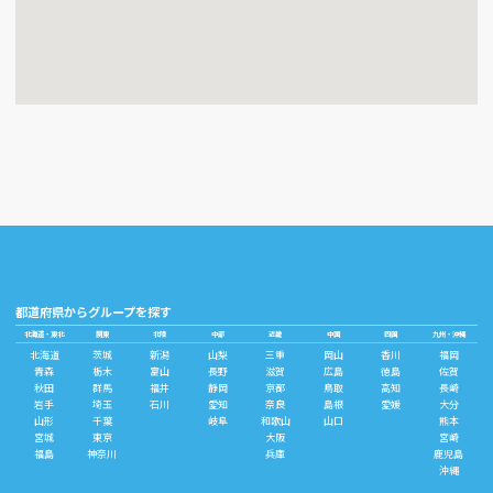
都道府県からグループを探す
北海道・東北
関東
北陸
中部
近畿
中国
四国
九州・沖縄
北海道
茨城
新潟
山梨
三重
岡山
香川
福岡
青森
栃木
富山
長野
滋賀
広島
徳島
佐賀
秋田
群馬
福井
静岡
京都
鳥取
高知
長崎
岩手
埼玉
石川
愛知
奈良
島根
愛媛
大分
山形
千葉
岐阜
和歌山
山口
熊本
宮城
東京
大阪
宮崎
福島
神奈川
兵庫
鹿児島
沖縄