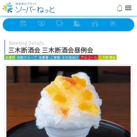
menu
notifications
イベント
オンライン
ソーバー
グループ
ミーティング
セルフ
スケジュール
ミーティング
さろん
検索
検索
チェック
Meeting Details
三木断酒会 三木断酒会昼例会
兵庫県
自助グループ
当事者･ご家族･その他向け
アルコール
三木断酒会