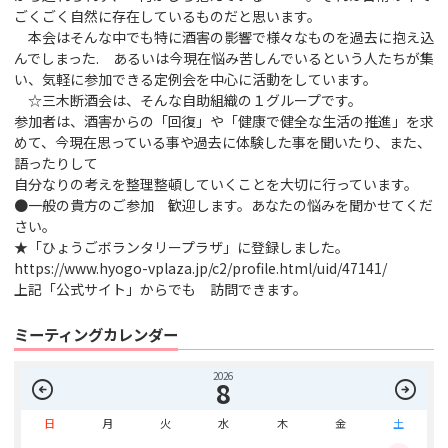
ごくごく自然に存在しているものだと思います。
本会はそんな中でも特に酒害の影響で様々なものを過去に抱え込
んでしまった. あるいは今現在悩み苦しんでいるという人たちが集
い、気軽に参加できる定例会を中心に活動をしています。
☆三木断酒会は、そんな自助組織の１グループです。
参加者は、酒害からの「回復」や「健康で健全な生活の推進」を求
めて、今現在思っている事や過去に体験した事を聞いたり、また、
語ったりして
自分なりの考えを整理整頓していくことを大切に行っています。
●一般の貴方のご参加 歓迎します。あなたの悩みを聞かせてくだ
さい。
★「ひょうごボランタリープラザ」に登録しました。
https://www.hyogo-vplaza.jp/c2/profile.html/uid/47141/
上記「公式サイト」からでも 訪問できます。
ミーティングカレンダー
2026
arrow_circle_left
arrow_circle_right
8
日
月
火
水
木
金
土