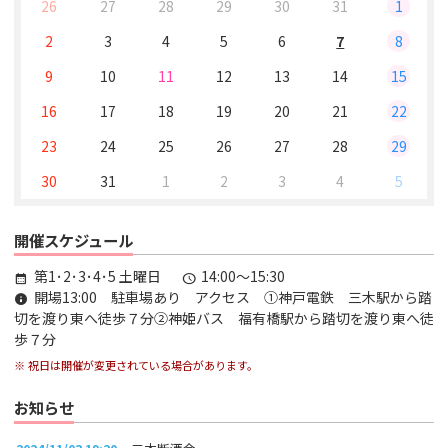
26
27
28
29
30
31
1
2
3
4
5
6
7
8
9
10
11
12
13
14
15
16
17
18
19
20
21
22
23
24
25
26
27
28
29
30
31
1
2
3
4
5
開催スケジュール
第1･2･3･4･5 土曜日
14:00～15:30
calendar_month
schedule
開場13:00 駐車場あり アクセス ①神戸電鉄 三木駅から踏
info
切を渡り東へ徒歩７分②神姫バス 福有橋駅から踏切を渡り東へ徒
歩７分
※ 祝日は開催が変更されている場合があります。
お知らせ