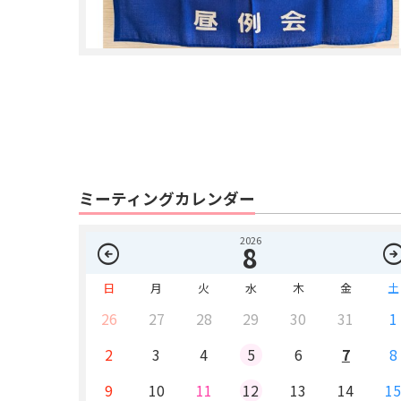
ミーティングカレンダー
2026
arrow_circle_left
arrow_circle_
8
日
月
火
水
木
金
土
26
27
28
29
30
31
1
2
3
4
5
6
7
8
9
10
11
12
13
14
1