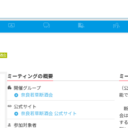
オンライン
ソーバー
グループ
ミーティング
ミーティング
さろん
検索
検索
酒会
ミーティングの概要
ミ
開催グループ
（
apartment
奈良若草断酒会
能
arrow_circle_right
公式サイト
link
断
奈良若草断酒会 公式サイト
arrow_circle_right
会
す
参加対象者
person