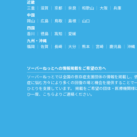
近畿
三重
滋賀
京都
奈良
和歌山
大阪
兵庫
中国
岡山
広島
鳥取
島根
山口
四国
香川
徳島
高知
愛媛
九州・沖縄
福岡
佐賀
長崎
大分
熊本
宮崎
鹿児島
沖縄
ソーバーねっとへの情報掲載をご希望の方へ
ソーバーねっとでは全国の依存症支援団体の情報を掲載し、
症に悩む方々により多くの回復の場と機会を提供することで
ひとりを支援しています。 掲載をご希望の団体・医療機関様
ひ一度、
こちら
よりご連絡ください。