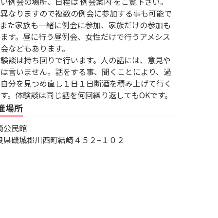
い例会の場所、日程は 例会案内 をご覧下さい。
が異なりますので複数の例会に参加する事も可能で
。また家族も一緒に例会に参加、家族だけの参加も
来ます。昼に行う昼例会、女性だけで行うアメシス
例会などもあります。
験談は持ち回りで行います。人の話には、意見や
想は言いません。話をする事、聞くことにより、過
の自分を見つめ直し１日１日断酒を積み上げて行く
す。体験談は同じ話を何回繰り返してもOKです。
催場所
崎公民館
良県磯城郡川西町結崎４５２−１０２