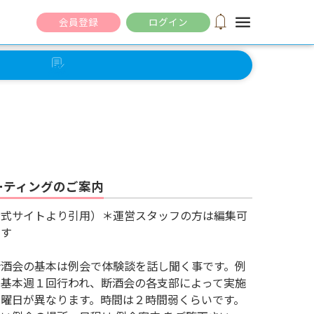
notifications
menu
会員登録
ログイン
セルフ
チェック
ーティングのご案内
公式サイトより引用）＊運営スタッフの方は編集可
です
酒会の基本は例会で体験談を話し聞く事です。例
は基本週１回行われ、断酒会の各支部によって実施
る曜日が異なります。時間は２時間弱くらいです。