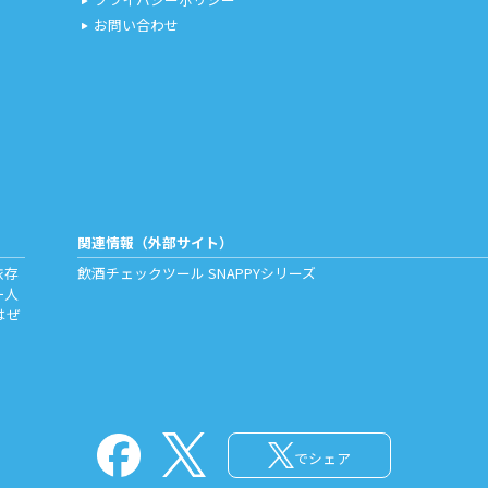
play_arrow
お問い合わせ
play_arrow
関連情報（外部サイト）
依存
飲酒チェックツール
SNAPPYシリーズ
一人
はぜ
でシェア