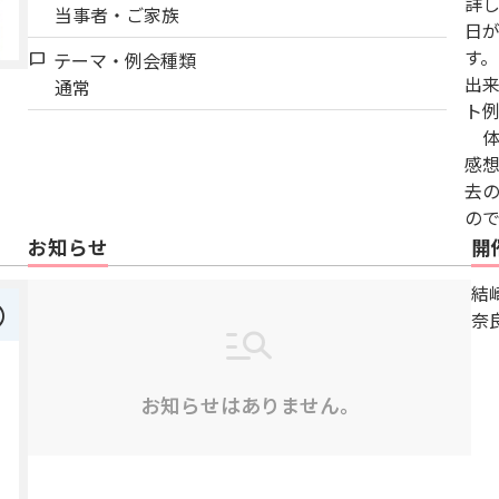
詳し
当事者・ご家族
日
す
テーマ・例会種類
chat_bubble
出
通常
ト
体
感
去
ので
お知らせ
開
結
right
奈
お知らせはありません。
5