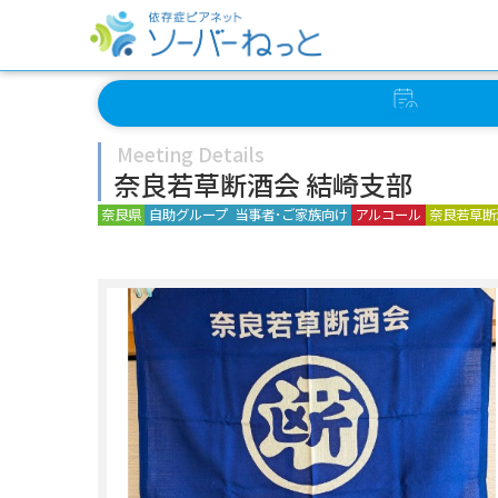
イベント
スケジュール
Meeting Details
奈良若草断酒会 結崎支部
奈良県
自助グループ
当事者･ご家族向け
アルコール
奈良若草断