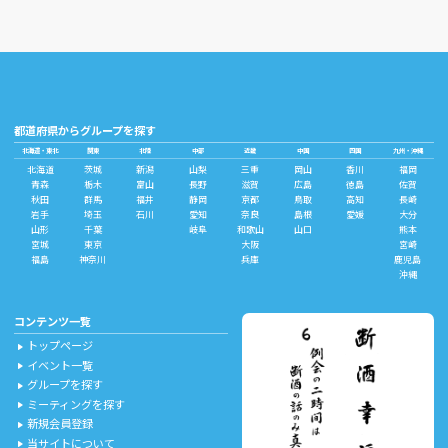
都道府県からグループを探す
北海道・東北
関東
北陸
中部
近畿
中国
四国
九州・沖縄
北海道
茨城
新潟
山梨
三重
岡山
香川
福岡
青森
栃木
富山
長野
滋賀
広島
徳島
佐賀
秋田
群馬
福井
静岡
京都
鳥取
高知
長崎
岩手
埼玉
石川
愛知
奈良
島根
愛媛
大分
山形
千葉
岐阜
和歌山
山口
熊本
宮城
東京
大阪
宮崎
福島
神奈川
兵庫
鹿児島
沖縄
コンテンツ一覧
トップページ
play_arrow
イベント一覧
play_arrow
グループを探す
play_arrow
ミーティングを探す
play_arrow
新規会員登録
play_arrow
当サイトについて
play_arrow