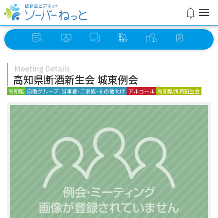
menu
notifications
イベント
オンライン
ソーバー
グループ
ミーティング
セルフ
スケジュール
ミーティング
さろん
検索
検索
チェック
Meeting Details
高知県断酒新生会 城東例会
高知県
自助グループ
当事者･ご家族･その他向け
アルコール
高知県断酒新生会