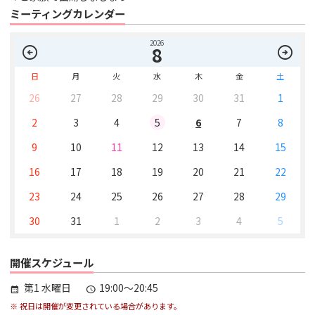
ミーティングカレンダー
2026
arrow_circle_left
arrow_circle_right
8
日
月
火
水
木
金
土
26
27
28
29
30
31
1
2
3
4
5
6
7
8
9
10
11
12
13
14
15
16
17
18
19
20
21
22
23
24
25
26
27
28
29
30
31
1
2
3
4
5
開催スケジュール
第1 水曜日
19:00～20:45
calendar_month
schedule
※ 祝日は開催が変更されている場合があります。