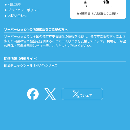
利用規約
play_arrow
プライバシーポリシー
play_arrow
岩崎廣明 書（ご遺族様よりご提供）
お問い合わせ
play_arrow
ソーバーねっとへの情報掲載をご希望の方へ
ソーバーねっとでは全国の依存症支援団体の情報を掲載し、依存症に悩む方々により
多くの回復の場と機会を提供することで一人ひとりを支援しています。 掲載をご希望
の団体・医療機関様はぜひ一度、
こちら
よりご連絡ください。
関連情報（外部サイト）
飲酒チェックツール
SNAPPYシリーズ
でシェア