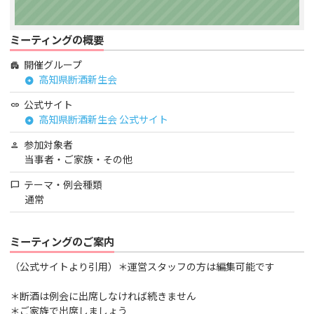
ミーティングの概要
開催グループ
apartment
高知県断酒新生会
arrow_circle_right
公式サイト
link
高知県断酒新生会 公式サイト
arrow_circle_right
参加対象者
person
当事者・ご家族・その他
テーマ・例会種類
chat_bubble
通常
ミーティングのご案内
（公式サイトより引用）＊運営スタッフの方は編集可能です
＊断酒は例会に出席しなければ続きません
＊ご家族で出席しましょう