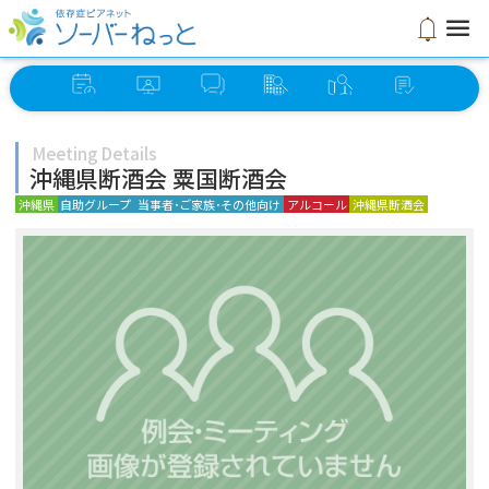
menu
notifications
イベント
オンライン
ソーバー
グループ
ミーティング
セルフ
スケジュール
ミーティング
さろん
検索
検索
チェック
Meeting Details
沖縄県断酒会 粟国断酒会
沖縄県
自助グループ
当事者･ご家族･その他向け
アルコール
沖縄県断酒会