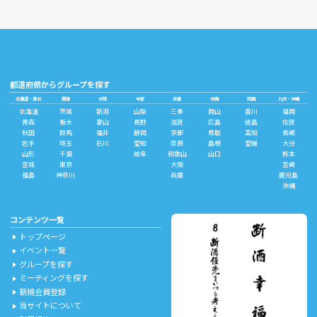
都道府県からグループを探す
北海道・東北
関東
北陸
中部
近畿
中国
四国
九州・沖縄
北海道
茨城
新潟
山梨
三重
岡山
香川
福岡
青森
栃木
富山
長野
滋賀
広島
徳島
佐賀
秋田
群馬
福井
静岡
京都
鳥取
高知
長崎
岩手
埼玉
石川
愛知
奈良
島根
愛媛
大分
山形
千葉
岐阜
和歌山
山口
熊本
宮城
東京
大阪
宮崎
福島
神奈川
兵庫
鹿児島
沖縄
コンテンツ一覧
トップページ
play_arrow
イベント一覧
play_arrow
グループを探す
play_arrow
ミーティングを探す
play_arrow
新規会員登録
play_arrow
当サイトについて
play_arrow