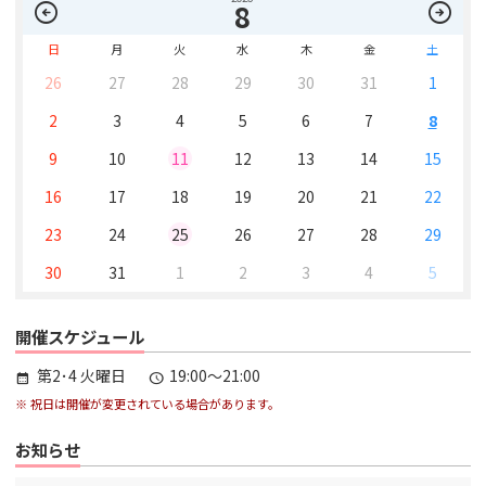
arrow_circle_left
arrow_circle_right
8
日
月
火
水
木
金
土
26
27
28
29
30
31
1
2
3
4
5
6
7
8
9
10
11
12
13
14
15
16
17
18
19
20
21
22
23
24
25
26
27
28
29
30
31
1
2
3
4
5
開催スケジュール
第2･4 火曜日
19:00～21:00
calendar_month
schedule
※ 祝日は開催が変更されている場合があります。
お知らせ