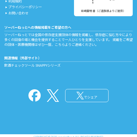
利用規約
play_arrow
プライバシーポリシー
play_arrow
岩崎廣明 書（ご遺族様よりご提供）
お問い合わせ
play_arrow
ソーバーねっとへの情報掲載をご希望の方へ
ソーバーねっとでは全国の依存症支援団体の情報を掲載し、依存症に悩む方々により
多くの回復の場と機会を提供することで一人ひとりを支援しています。 掲載をご希望
の団体・医療機関様はぜひ一度、
こちら
よりご連絡ください。
関連情報（外部サイト）
飲酒チェックツール
SNAPPYシリーズ
でシェア
COPYRIGHT © 2018 ソーバーねっと ALL RIGHTS RESERVED.