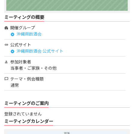
ミーティングの概要
開催グループ
apartment
沖縄県断酒会
arrow_circle_right
公式サイト
link
沖縄県断酒会 公式サイト
arrow_circle_right
参加対象者
person
当事者・ご家族・その他
テーマ・例会種類
chat_bubble
通常
ミーティングのご案内
登録されていません
ミーティングカレンダー
2026