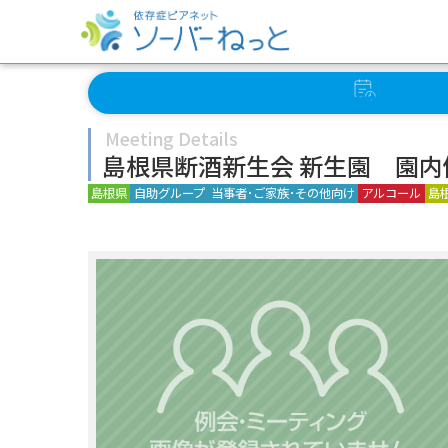
イベント
スケジュール
Meeting Details
島根県断酒新生会 新生園 園内
島根県
自助グループ
当事者･ご家族･その他向け
アルコール
島