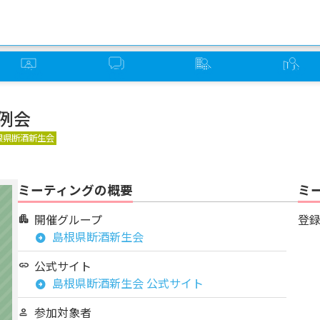
オンライン
ソーバー
グループ
ミーティング
ミーティング
さろん
検索
検索
例会
根県断酒新生会
ミーティングの概要
ミ
開催グループ
登
apartment
島根県断酒新生会
arrow_circle_right
公式サイト
link
島根県断酒新生会 公式サイト
arrow_circle_right
参加対象者
person