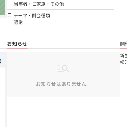
当事者・ご家族・その他
テーマ・例会種類
chat_bubble
通常
お知らせ
開
新
right
松
お知らせはありません。
5
2