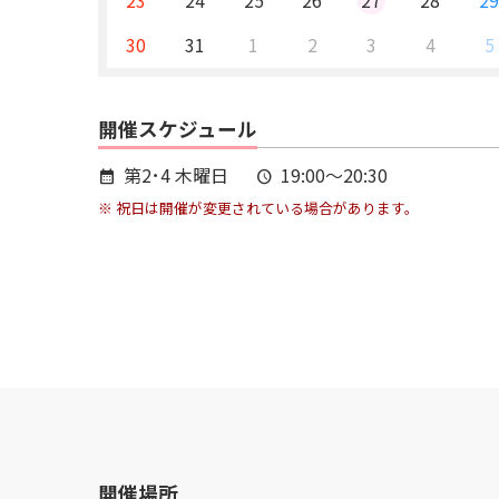
23
24
25
26
27
28
2
30
31
1
2
3
4
5
開催スケジュール
第2･4 木曜日
19:00～20:30
calendar_month
schedule
※ 祝日は開催が変更されている場合があります。
開催場所