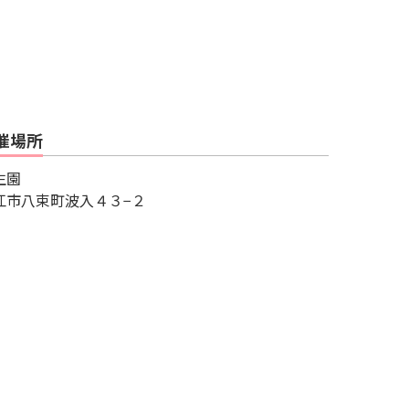
催場所
生園
江市八束町波入４３−２