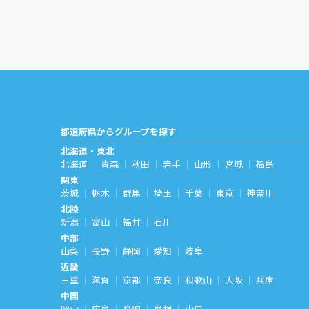
都道府県からグループを探す
北海道・東北
北海道
青森
秋田
岩手
山形
宮城
福島
関東
茨城
栃木
群馬
埼玉
千葉
東京
神奈川
北陸
新潟
富山
福井
石川
中部
山梨
長野
静岡
愛知
岐阜
近畿
三重
滋賀
京都
奈良
和歌山
大阪
兵庫
中国
岡山
広島
鳥取
島根
山口