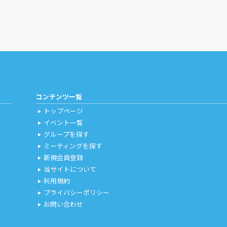
コンテンツ一覧
トップページ
play_arrow
イベント一覧
play_arrow
グループを探す
play_arrow
ミーティングを探す
play_arrow
新規会員登録
play_arrow
当サイトについて
play_arrow
利用規約
play_arrow
プライバシーポリシー
play_arrow
お問い合わせ
play_arrow