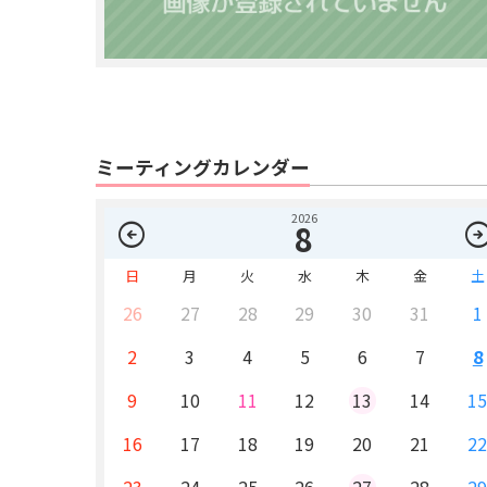
ミーティングカレンダー
2026
arrow_circle_left
arrow_circle_
8
日
月
火
水
木
金
土
26
27
28
29
30
31
1
2
3
4
5
6
7
8
9
10
11
12
13
14
1
16
17
18
19
20
21
2