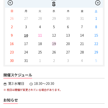
arrow_circle_left
arrow_circle_right
8
日
月
火
水
木
金
土
26
27
28
29
30
31
1
2
3
4
5
6
7
8
9
10
11
12
13
14
15
16
17
18
19
20
21
22
23
24
25
26
27
28
29
30
31
1
2
3
4
5
開催スケジュール
第3 水曜日
18:30～20:30
calendar_month
schedule
※ 祝日は開催が変更されている場合があります。
お知らせ