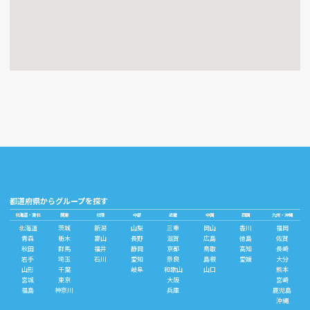
都道府県からグループを探す
北海道・東北
関東
北陸
中部
近畿
中国
四国
九州・沖縄
北海道
茨城
新潟
山梨
三重
岡山
香川
福岡
青森
栃木
富山
長野
滋賀
広島
徳島
佐賀
秋田
群馬
福井
静岡
京都
鳥取
高知
長崎
岩手
埼玉
石川
愛知
奈良
島根
愛媛
大分
山形
千葉
岐阜
和歌山
山口
熊本
宮城
東京
大阪
宮崎
福島
神奈川
兵庫
鹿児島
沖縄