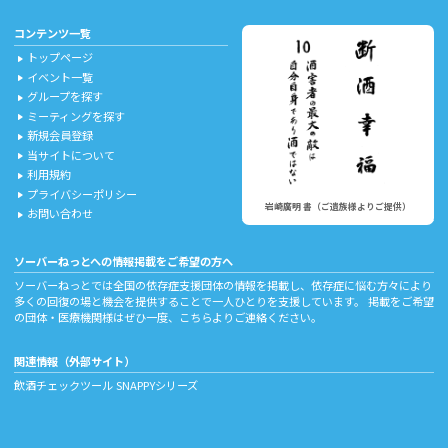
コンテンツ一覧
トップページ
play_arrow
イベント一覧
play_arrow
グループを探す
play_arrow
ミーティングを探す
play_arrow
新規会員登録
play_arrow
当サイトについて
play_arrow
利用規約
play_arrow
プライバシーポリシー
play_arrow
岩崎廣明 書（ご遺族様よりご提供）
お問い合わせ
play_arrow
ソーバーねっとへの情報掲載をご希望の方へ
ソーバーねっとでは全国の依存症支援団体の情報を掲載し、依存症に悩む方々により
多くの回復の場と機会を提供することで一人ひとりを支援しています。 掲載をご希望
の団体・医療機関様はぜひ一度、
こちら
よりご連絡ください。
関連情報（外部サイト）
飲酒チェックツール
SNAPPYシリーズ