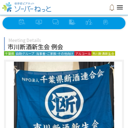
menu
notifications
イベント
オンライン
ソーバー
グループ
ミーティング
セルフ
スケジュール
ミーティング
さろん
検索
検索
チェック
Meeting Details
市川断酒新生会 例会
千葉県
自助グループ
当事者･ご家族･その他向け
アルコール
市川断酒新生会