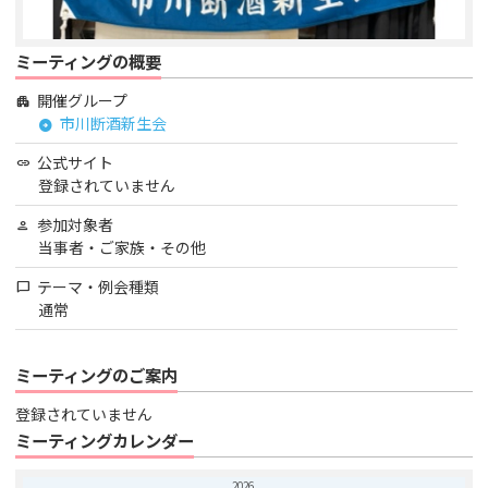
ミーティングの概要
開催グループ
apartment
市川断酒新生会
arrow_circle_right
公式サイト
link
登録されていません
参加対象者
person
当事者・ご家族・その他
テーマ・例会種類
chat_bubble
通常
ミーティングのご案内
登録されていません
ミーティングカレンダー
2026