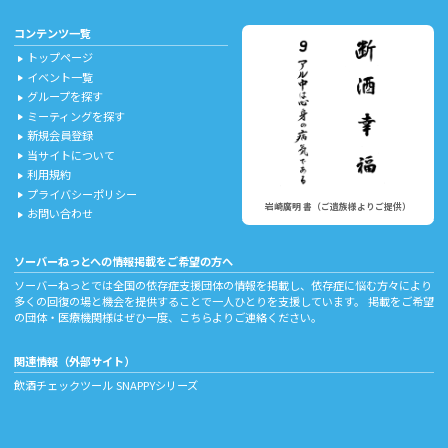
コンテンツ一覧
トップページ
play_arrow
イベント一覧
play_arrow
グループを探す
play_arrow
ミーティングを探す
play_arrow
新規会員登録
play_arrow
当サイトについて
play_arrow
利用規約
play_arrow
プライバシーポリシー
play_arrow
岩崎廣明 書（ご遺族様よりご提供）
お問い合わせ
play_arrow
ソーバーねっとへの情報掲載をご希望の方へ
ソーバーねっとでは全国の依存症支援団体の情報を掲載し、依存症に悩む方々により
多くの回復の場と機会を提供することで一人ひとりを支援しています。 掲載をご希望
の団体・医療機関様はぜひ一度、
こちら
よりご連絡ください。
関連情報（外部サイト）
飲酒チェックツール
SNAPPYシリーズ