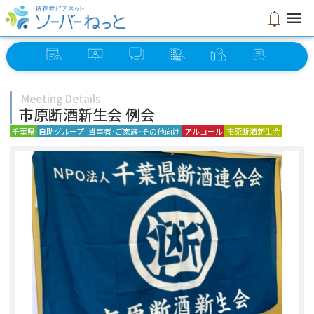
menu
notifications
イベント
オンライン
ソーバー
グループ
ミーティング
セルフ
スケジュール
ミーティング
さろん
検索
検索
チェック
Meeting Details
市原断酒新生会 例会
千葉県
自助グループ
当事者･ご家族･その他向け
アルコール
市原断酒新生会