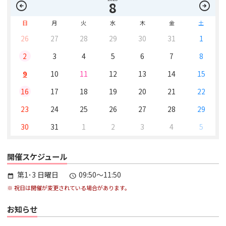
arrow_circle_left
arrow_circle_right
8
日
月
火
水
木
金
土
26
27
28
29
30
31
1
2
3
4
5
6
7
8
9
10
11
12
13
14
15
16
17
18
19
20
21
22
23
24
25
26
27
28
29
30
31
1
2
3
4
5
開催スケジュール
第1･3 日曜日
09:50～11:50
calendar_month
schedule
※ 祝日は開催が変更されている場合があります。
お知らせ