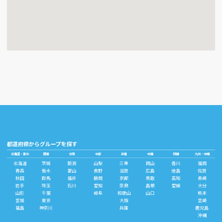
都道府県からグループを探す
北海道・東北
関東
北陸
中部
近畿
中国
四国
九州・沖縄
北海道
茨城
新潟
山梨
三重
岡山
香川
福岡
青森
栃木
富山
長野
滋賀
広島
徳島
佐賀
秋田
群馬
福井
静岡
京都
鳥取
高知
長崎
岩手
埼玉
石川
愛知
奈良
島根
愛媛
大分
山形
千葉
岐阜
和歌山
山口
熊本
宮城
東京
大阪
宮崎
福島
神奈川
兵庫
鹿児島
沖縄