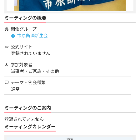
ミーティングの概要
開催グループ
apartment
市原断酒新生会
arrow_circle_right
公式サイト
link
登録されていません
参加対象者
person
当事者・ご家族・その他
テーマ・例会種類
chat_bubble
通常
ミーティングのご案内
登録されていません
ミーティングカレンダー
2026