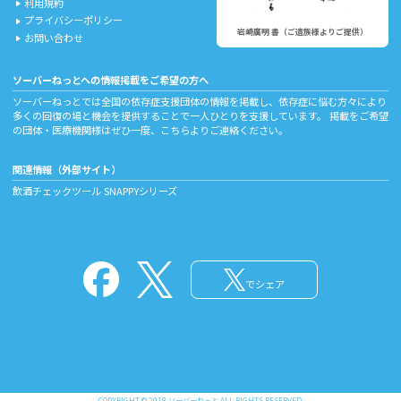
利用規約
play_arrow
プライバシーポリシー
play_arrow
岩崎廣明 書（ご遺族様よりご提供）
お問い合わせ
play_arrow
ソーバーねっとへの情報掲載をご希望の方へ
ソーバーねっとでは全国の依存症支援団体の情報を掲載し、依存症に悩む方々により
多くの回復の場と機会を提供することで一人ひとりを支援しています。 掲載をご希望
の団体・医療機関様はぜひ一度、
こちら
よりご連絡ください。
関連情報（外部サイト）
飲酒チェックツール
SNAPPYシリーズ
でシェア
COPYRIGHT © 2018 ソーバーねっと ALL RIGHTS RESERVED.