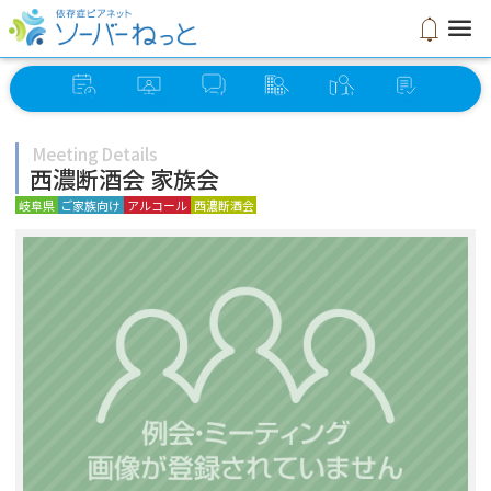
menu
notifications
イベント
オンライン
ソーバー
グループ
ミーティング
セルフ
スケジュール
ミーティング
さろん
検索
検索
チェック
Meeting Details
西濃断酒会 家族会
岐阜県
ご家族向け
アルコール
西濃断酒会