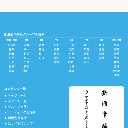
都道府県からグループを探す
北海道・東北
関東
北陸
中部
近畿
中国
四国
九州・沖縄
北海道
茨城
新潟
山梨
三重
岡山
香川
福岡
青森
栃木
富山
長野
滋賀
広島
徳島
佐賀
秋田
群馬
福井
静岡
京都
鳥取
高知
長崎
岩手
埼玉
石川
愛知
奈良
島根
愛媛
大分
山形
千葉
岐阜
和歌山
山口
熊本
宮城
東京
大阪
宮崎
福島
神奈川
兵庫
鹿児島
沖縄
コンテンツ一覧
トップページ
play_arrow
イベント一覧
play_arrow
グループを探す
play_arrow
ミーティングを探す
play_arrow
新規会員登録
play_arrow
当サイトについて
play_arrow