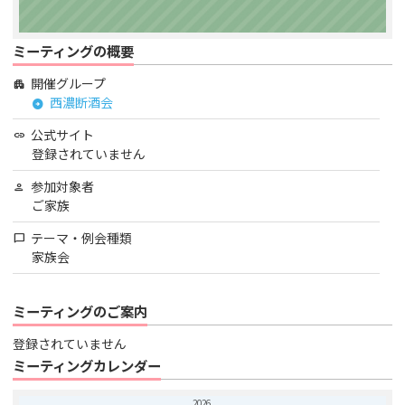
ミーティングの概要
開催グループ
apartment
西濃断酒会
arrow_circle_right
公式サイト
link
登録されていません
参加対象者
person
ご家族
テーマ・例会種類
chat_bubble
家族会
ミーティングのご案内
登録されていません
ミーティングカレンダー
2026