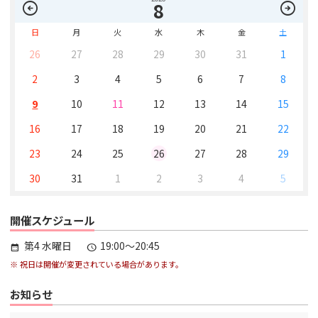
arrow_circle_left
arrow_circle_right
8
日
月
火
水
木
金
土
26
27
28
29
30
31
1
2
3
4
5
6
7
8
9
10
11
12
13
14
15
16
17
18
19
20
21
22
23
24
25
26
27
28
29
30
31
1
2
3
4
5
開催スケジュール
第4 水曜日
19:00～20:45
calendar_month
schedule
※ 祝日は開催が変更されている場合があります。
お知らせ