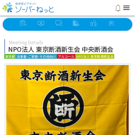
menu
notifications
イベント
オンライン
ソーバー
グループ
ミーティング
セルフ
スケジュール
ミーティング
さろん
検索
検索
チェック
Meeting Details
NPO法人 東京断酒新生会 中央断酒会
東京都
当事者･ご家族･その他向け
アルコール
NPO法人 東京断酒新生会