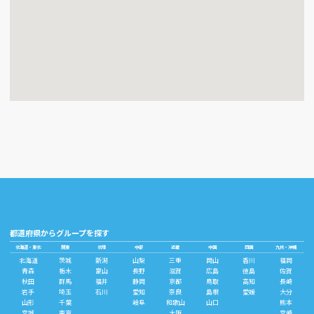
都道府県からグループを探す
北海道・東北
関東
北陸
中部
近畿
中国
四国
九州・沖縄
北海道
茨城
新潟
山梨
三重
岡山
香川
福岡
青森
栃木
富山
長野
滋賀
広島
徳島
佐賀
秋田
群馬
福井
静岡
京都
鳥取
高知
長崎
岩手
埼玉
石川
愛知
奈良
島根
愛媛
大分
山形
千葉
岐阜
和歌山
山口
熊本
宮城
東京
大阪
宮崎