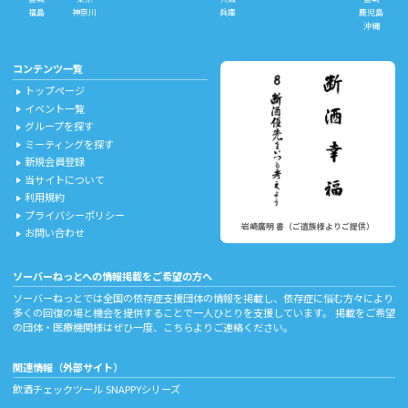
福島
神奈川
兵庫
鹿児島
沖縄
コンテンツ一覧
トップページ
play_arrow
イベント一覧
play_arrow
グループを探す
play_arrow
ミーティングを探す
play_arrow
新規会員登録
play_arrow
当サイトについて
play_arrow
利用規約
play_arrow
プライバシーポリシー
play_arrow
岩崎廣明 書（ご遺族様よりご提供）
お問い合わせ
play_arrow
ソーバーねっとへの情報掲載をご希望の方へ
ソーバーねっとでは全国の依存症支援団体の情報を掲載し、依存症に悩む方々により
多くの回復の場と機会を提供することで一人ひとりを支援しています。 掲載をご希望
の団体・医療機関様はぜひ一度、
こちら
よりご連絡ください。
関連情報（外部サイト）
飲酒チェックツール
SNAPPYシリーズ