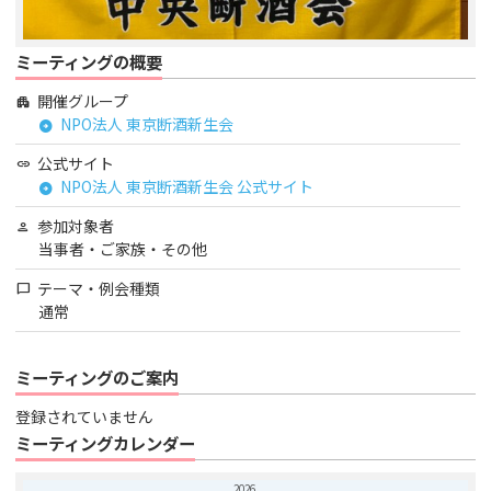
ミーティングの概要
開催グループ
apartment
NPO法人 東京断酒新生会
arrow_circle_right
公式サイト
link
NPO法人 東京断酒新生会 公式サイト
arrow_circle_right
参加対象者
person
当事者・ご家族・その他
テーマ・例会種類
chat_bubble
通常
ミーティングのご案内
登録されていません
ミーティングカレンダー
2026