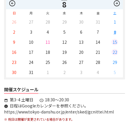
arrow_circle_left
arrow_circle_right
8
日
月
火
水
木
金
土
26
27
28
29
30
31
1
2
3
4
5
6
7
8
9
10
11
12
13
14
15
16
17
18
19
20
21
22
23
24
25
26
27
28
29
30
31
1
2
3
4
5
開催スケジュール
第3･4 土曜日
18:30～20:30
calendar_month
schedule
日程はGoogleカレンダーを参照ください。
info
https://www.tokyo-danshu.or.jp/enter/sked/gcnittei.html
※ 祝日は開催が変更されている場合があります。