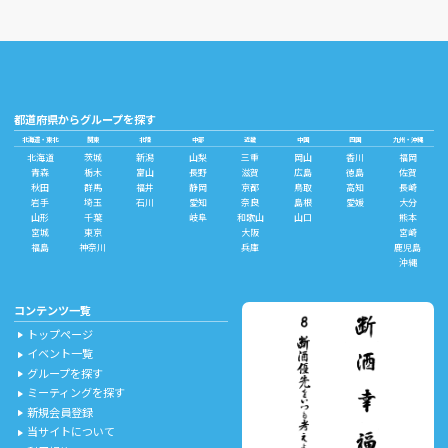
都道府県からグループを探す
北海道・東北
関東
北陸
中部
近畿
中国
四国
九州・沖縄
北海道
茨城
新潟
山梨
三重
岡山
香川
福岡
青森
栃木
富山
長野
滋賀
広島
徳島
佐賀
秋田
群馬
福井
静岡
京都
鳥取
高知
長崎
岩手
埼玉
石川
愛知
奈良
島根
愛媛
大分
山形
千葉
岐阜
和歌山
山口
熊本
宮城
東京
大阪
宮崎
福島
神奈川
兵庫
鹿児島
沖縄
コンテンツ一覧
トップページ
play_arrow
イベント一覧
play_arrow
グループを探す
play_arrow
ミーティングを探す
play_arrow
新規会員登録
play_arrow
当サイトについて
play_arrow