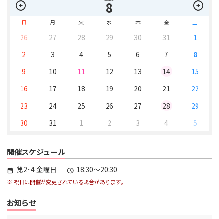
arrow_circle_left
arrow_circle_right
8
日
月
火
水
木
金
土
26
27
28
29
30
31
1
2
3
4
5
6
7
8
9
10
11
12
13
14
15
16
17
18
19
20
21
22
23
24
25
26
27
28
29
30
31
1
2
3
4
5
開催スケジュール
第2･4 金曜日
18:30～20:30
calendar_month
schedule
※ 祝日は開催が変更されている場合があります。
お知らせ