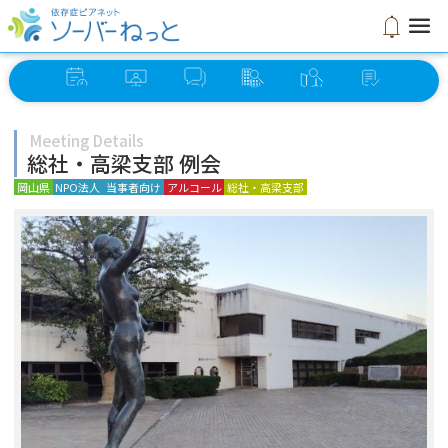
menu
notifications
イベント
オンライン
ソーバー
グループ
ミーティング
セルフ
スケジュール
ミーティング
さろん
検索
検索
チェック
Meeting Details
総社・高梁支部 例会
岡山県
NPO法人
当事者向け
アルコール
総社・高梁支部