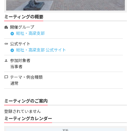
ミーティングの概要
開催グループ
apartment
総社・高梁支部
arrow_circle_right
公式サイト
link
総社・高梁支部 公式サイト
arrow_circle_right
参加対象者
person
当事者
テーマ・例会種類
chat_bubble
通常
ミーティングのご案内
登録されていません
ミーティングカレンダー
2026