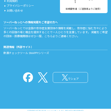
利用規約
play_arrow
プライバシーポリシー
play_arrow
岩崎廣明 書（ご遺族様よりご提供）
お問い合わせ
play_arrow
ソーバーねっとへの情報掲載をご希望の方へ
ソーバーねっとでは全国の依存症支援団体の情報を掲載し、依存症に悩む方々により
多くの回復の場と機会を提供することで一人ひとりを支援しています。 掲載をご希望
の団体・医療機関様はぜひ一度、
こちら
よりご連絡ください。
関連情報（外部サイト）
飲酒チェックツール
SNAPPYシリーズ
でシェア
COPYRIGHT © 2018 ソーバーねっと ALL RIGHTS RESERVED.