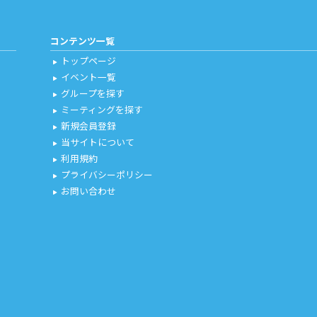
コンテンツ一覧
トップページ
play_arrow
イベント一覧
play_arrow
グループを探す
play_arrow
ミーティングを探す
play_arrow
新規会員登録
play_arrow
当サイトについて
play_arrow
利用規約
play_arrow
プライバシーポリシー
play_arrow
お問い合わせ
play_arrow