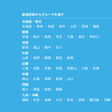
都道府県からグループを探す
北海道・東北
北海道
青森
秋田
岩手
山形
宮城
福島
関東
茨城
栃木
群馬
埼玉
千葉
東京
神奈川
北陸
新潟
富山
福井
石川
中部
山梨
長野
静岡
愛知
岐阜
近畿
三重
滋賀
京都
奈良
和歌山
大阪
兵庫
中国
岡山
広島
鳥取
島根
山口
四国
香川
徳島
高知
愛媛
九州・沖縄
福岡
佐賀
長崎
大分
熊本
宮崎
鹿児島
沖縄