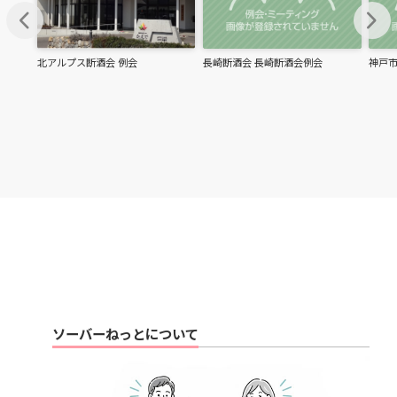
chevron_left
chevron_right
北アルプス断酒会 例会
長崎断酒会 長崎断酒会例会
神戸市
ソーバーねっとについて