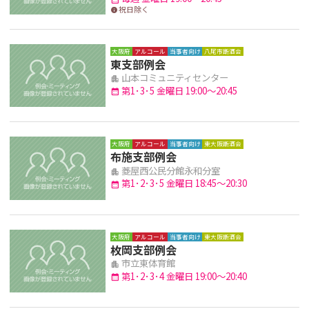
祝日除く
info
大阪府
アルコール
当事者向け
八尾市断酒会
東支部例会
山本コミュニティセンター
apartment
第1･3･5 金曜日 19:00～20:45
calendar_month
大阪府
アルコール
当事者向け
東大阪断酒会
布施支部例会
菱屋西公民分館永和分室
apartment
第1･2･3･5 金曜日 18:45～20:30
calendar_month
大阪府
アルコール
当事者向け
東大阪断酒会
枚岡支部例会
市立東体育館
apartment
第1･2･3･4 金曜日 19:00～20:40
calendar_month