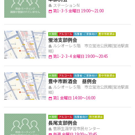
ステーションN
apartment
第1･3･5 金曜日 19:00～21:00
calendar_month
大阪府
アルコール
当事者･ご家族向け
豊中市断酒会
蛍池支部例会
ルシオーレ５階 市立蛍池公民館(蛍池駅直
apartment
結)
第1･2･3･4 金曜日 19:00～20:45
calendar_month
大阪府
アルコール
当事者･ご家族向け
豊中市断酒会
豊中市断酒会 昼例会
ルシオーレ５階 市立蛍池公民館(蛍池駅直
apartment
結)
第1 金曜日 14:00～16:00
calendar_month
大阪府
アルコール
当事者向け
枚方断酒会
長尾支部例会
菅原生涯学習市民センター
apartment
毎週 金曜日 19:00～20:45
calendar_month