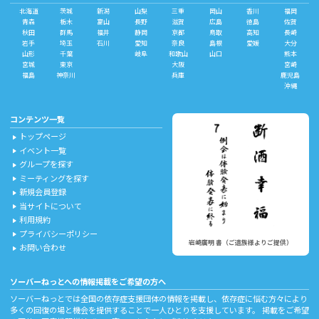
北海道
茨城
新潟
山梨
三重
岡山
香川
福岡
青森
栃木
富山
長野
滋賀
広島
徳島
佐賀
秋田
群馬
福井
静岡
京都
鳥取
高知
長崎
岩手
埼玉
石川
愛知
奈良
島根
愛媛
大分
山形
千葉
岐阜
和歌山
山口
熊本
宮城
東京
大阪
宮崎
福島
神奈川
兵庫
鹿児島
沖縄
コンテンツ一覧
トップページ
play_arrow
イベント一覧
play_arrow
グループを探す
play_arrow
ミーティングを探す
play_arrow
新規会員登録
play_arrow
当サイトについて
play_arrow
利用規約
play_arrow
プライバシーポリシー
play_arrow
岩崎廣明 書（ご遺族様よりご提供）
お問い合わせ
play_arrow
ソーバーねっとへの情報掲載をご希望の方へ
ソーバーねっとでは全国の依存症支援団体の情報を掲載し、依存症に悩む方々により
多くの回復の場と機会を提供することで一人ひとりを支援しています。 掲載をご希望