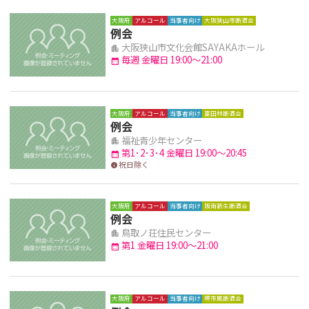
大阪府
アルコール
当事者向け
大阪狭山市断酒会
例会
大阪狭山市文化会館SAYAKAホール
apartment
毎週 金曜日 19:00～21:00
calendar_month
大阪府
アルコール
当事者向け
富田林断酒会
例会
福祉青少年センター
apartment
第1･2･3･4 金曜日 19:00～20:45
calendar_month
祝日除く
info
大阪府
アルコール
当事者向け
阪南新生断酒会
例会
鳥取ノ荘住民センター
apartment
第1 金曜日 19:00～21:00
calendar_month
大阪府
アルコール
当事者向け
堺市鳳断酒会