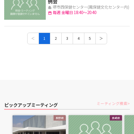
例会
堺市西保健センター(鳳保健文化センター内)
apartment
毎週 金曜日 18:40～20:40
calendar_month
＜
1
2
3
4
5
＞
ミーティング検索
ピックアップミーティング
長野県
長崎県