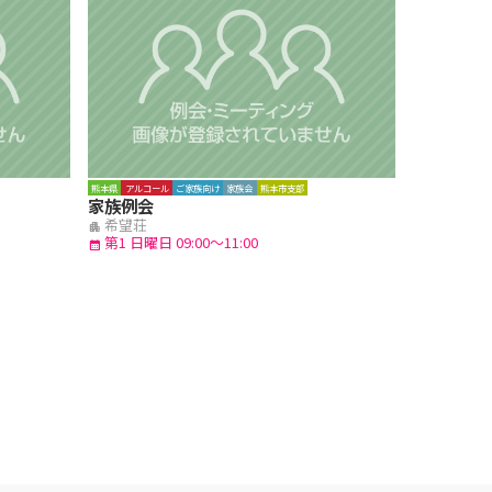
熊本県
アルコール
ご家族向け
家族会
熊本市支部
家族例会
希望荘
apartment
第1 日曜日 09:00～11:00
calendar_month