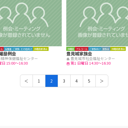
ール
当事者･ご家族･その他向け
沖縄県断酒会
沖縄県
アルコール
ご家族向け
家族会
沖縄県断酒会
曜昼例会
豊見城家族会
合精神保健福祉センター
豊見城市社会福祉センター
apartment
日 15:00～16:30
第1 日曜日 14:30～16:30
calendar_month
＜
1
2
3
4
5
＞