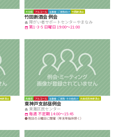
大分県
アルコール
当事者･ご家族向け
竹田断酒会
竹田断酒会 例会
障がい者サポートセンターやまなみ
apartment
第1･3･5 日曜日 19:00～21:00
calendar_month
神断酒会
兵庫県
アルコール
当事者･ご家族･その他向け
兵庫県阪神断酒会
東神戸支部昼例会
東灘区民センター
apartment
毎週 不定期 14:00～15:45
calendar_month
祝日の土曜日に開催（年末年始休除く）
info