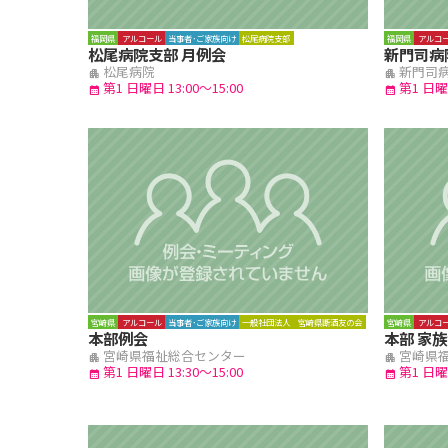
福岡県
アルコール
当事者･ご家族向け
松尾病院支部
福岡県
アルコ
松尾病院支部 月例会
新門司病
松尾病院
新門司
apartment
apartment
第1 日曜日 13:00～15:00
第1 日曜日
calendar_month
calendar_month
宮崎県
アルコール
当事者･ご家族向け
一般社団法人 宮崎県断酒友の会
宮崎県
アルコ
本部例会
本部 家
宮崎県福祉総合センター
宮崎県
apartment
apartment
第1 日曜日 13:30～15:00
第1 日曜日
calendar_month
calendar_month