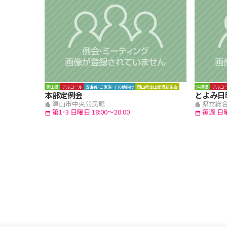
岡山県
アルコール
当事者･ご家族･その他向け
岡山県津山断酒新生会
沖縄県
アルコ
本部定例会
とよみ日
津山市中央公民館
県立総
apartment
apartment
第1･3 日曜日 18:00～20:00
毎週 日曜
calendar_month
calendar_month