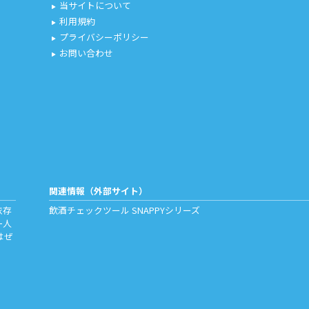
当サイトについて
play_arrow
利用規約
play_arrow
プライバシーポリシー
play_arrow
お問い合わせ
play_arrow
関連情報（外部サイト）
依存
飲酒チェックツール
SNAPPYシリーズ
一人
はぜ