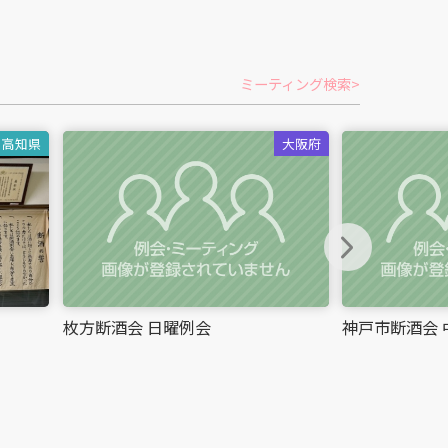
ミーティング検索
高知県
大阪府
chevron_right
枚方断酒会 日曜例会
神戸市断酒会 