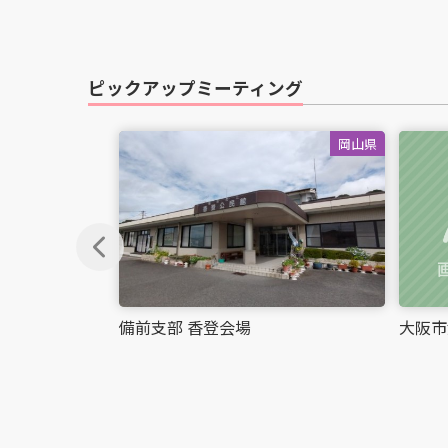
ピックアップミーティング
岡山県
chevron_left
備前支部 香登会場
大阪市