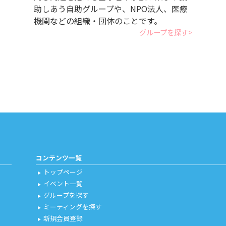
助しあう自助グループや、NPO法人、医療
機関などの組織・団体のことです。
グループを探す
コンテンツ一覧
トップページ
play_arrow
イベント一覧
play_arrow
グループを探す
play_arrow
ミーティングを探す
play_arrow
新規会員登録
play_arrow