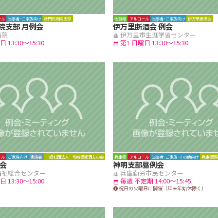
ール
当事者･ご家族向け
新門司病院支部
佐賀県
アルコール
当事者･ご家族向け
伊万里断酒会
院支部 月例会
伊万里断酒会 例会
病院
伊万里市生涯学習センター
apartment
 13:30～15:30
第1 日曜日 13:30～15:30
calendar_month
ール
ご家族向け
家族会
一般社団法人 宮崎県断酒友の会
兵庫県
アルコール
当事者･ご家族･その他向け
兵庫県阪
族会
神明支部昼例会
福祉総合センター
兵庫勤労市民センター
apartment
 13:30～15:00
毎週 不定期 14:00～15:45
calendar_month
祝日の火曜日に開催（年末年始休除く）
info