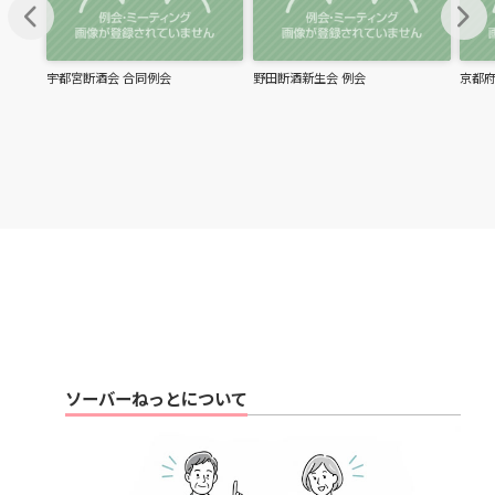
chevron_left
chevron_right
宇都宮断酒会 合同例会
野田断酒新生会 例会
京都府
ソーバーねっとについて