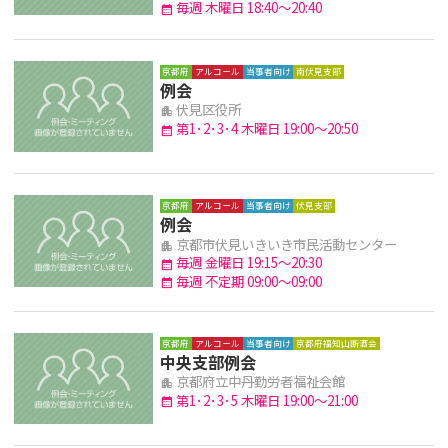
毎週 木曜日 18:40～20:40
calendar_month
京都府
アルコール
当事者向け
南伏見支部
例会
伏見区役所
apartment
第1･2･3･4 木曜日 19:00～20:50
calendar_month
京都府
アルコール
当事者向け
伏見支部
例会
京都市伏見いきいき市民活動センター
apartment
毎週 金曜日 19:15～20:30
calendar_month
毎週 不定期 09:00～09:00
calendar_month
京都府
アルコール
当事者向け
京都府福知山断酒会
中央支部例会
京都府立中丹勤労者福祉会館
apartment
第1･2･3･5 木曜日 19:00～21:00
calendar_month