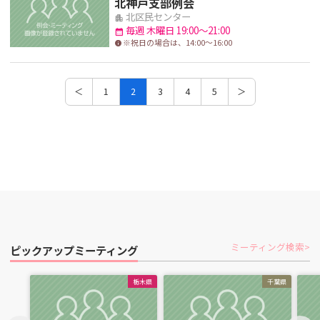
北神戸支部例会
北区民センター
apartment
毎週 木曜日 19:00～21:00
calendar_month
※祝日の場合は、14:00〜16:00
info
＜
1
2
3
4
5
＞
ミーティング検索
ピックアップミーティング
栃木県
千葉県