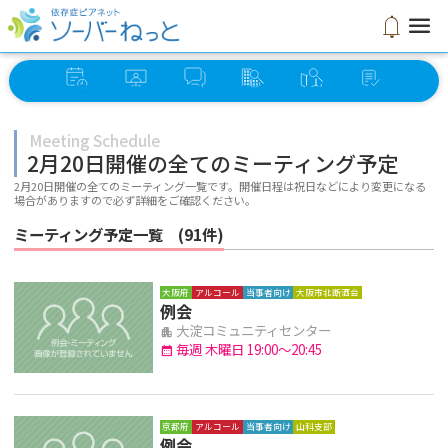
menu
notifications
イベント
オンライン
ソーバー
グループ
ミーティング
セルフ
スケジュール
ミーティング
さろん
検索
検索
チェック
Meeting Schedule
2月20日開催の全てのミーティング予定
2月20日開催の全てのミーティング一覧です。開催日程は祝日などにより変更になる
場合がありますので必ず詳細をご確認ください。
ミーティング予定一覧 (91件)
大阪府
アルコール
当事者向け
大阪市北断酒会
例会
大淀コミュニティセンター
apartment
毎週 木曜日 19:00～20:45
calendar_month
京都府
アルコール
当事者向け
山科支部
例会