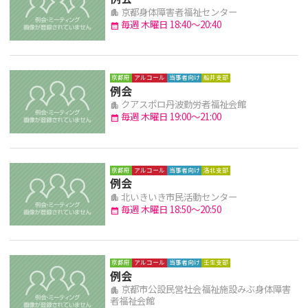
京都身体障害者福祉センター
apartment
毎週 木曜日 18:40～20:40
calendar_month
京都府
アルコール
当事者向け
船井支部
例会
クアスポロ丹波勤労者福祉会館
apartment
毎週 木曜日 19:00～21:00
calendar_month
京都府
アルコール
当事者向け
洛北支部
例会
北いきいき市民活動センター
apartment
毎週 木曜日 18:50～20:50
calendar_month
京都府
アルコール
当事者向け
壬生支部
例会
京都市公設民営社会福祉施設みぶ身体障害
apartment
者福祉会館