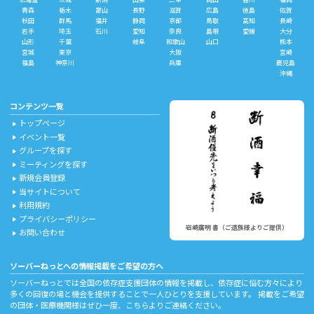
青森
栃木
富山
長野
滋賀
広島
徳島
佐賀
秋田
群馬
福井
静岡
京都
鳥取
高知
長崎
岩手
埼玉
石川
愛知
奈良
島根
愛媛
大分
山形
千葉
岐阜
和歌山
山口
熊本
宮城
東京
大阪
宮崎
福島
神奈川
兵庫
鹿児島
沖縄
コンテンツ一覧
トップページ
play_arrow
イベント一覧
play_arrow
グループを探す
play_arrow
ミーティングを探す
play_arrow
新規会員登録
play_arrow
当サイトについて
play_arrow
利用規約
play_arrow
プライバシーポリシー
play_arrow
岩崎廣明 書（ご遺族様よりご提供）
お問い合わせ
play_arrow
ソーバーねっとへの情報掲載をご希望の方へ
ソーバーねっとでは全国の依存症支援団体の情報を掲載し、依存症に悩む方々により
多くの回復の場と機会を提供することで一人ひとりを支援しています。 掲載をご希望
の団体・医療機関様はぜひ一度、
こちら
よりご連絡ください。