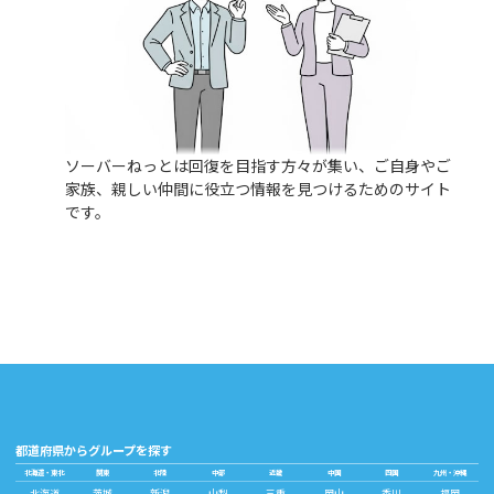
ソーバーねっとは回復を目指す方々が集い、ご自身やご
家族、親しい仲間に役立つ情報を見つけるためのサイト
です。
都道府県からグループを探す
北海道・東北
関東
北陸
中部
近畿
中国
四国
九州・沖縄
北海道
茨城
新潟
山梨
三重
岡山
香川
福岡