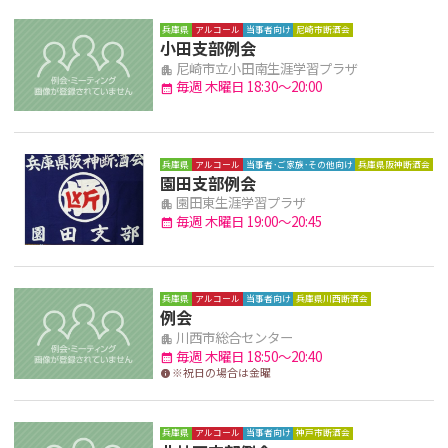
兵庫県
アルコール
当事者向け
尼崎市断酒会
小田支部例会
尼崎市立小田南生涯学習プラザ
apartment
毎週 木曜日 18:30～20:00
calendar_month
兵庫県
アルコール
当事者･ご家族･その他向け
兵庫県阪神断酒会
園田支部例会
園田東生涯学習プラザ
apartment
毎週 木曜日 19:00～20:45
calendar_month
兵庫県
アルコール
当事者向け
兵庫県川西断酒会
例会
川西市総合センター
apartment
毎週 木曜日 18:50～20:40
calendar_month
※祝日の場合は金曜
info
兵庫県
アルコール
当事者向け
神戸市断酒会