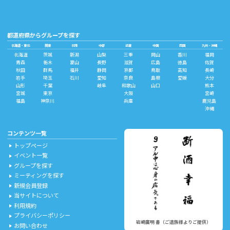
都道府県からグループを探す
北海道・東北
関東
北陸
中部
近畿
中国
四国
九州・沖縄
北海道
茨城
新潟
山梨
三重
岡山
香川
福岡
青森
栃木
富山
長野
滋賀
広島
徳島
佐賀
秋田
群馬
福井
静岡
京都
鳥取
高知
長崎
岩手
埼玉
石川
愛知
奈良
島根
愛媛
大分
山形
千葉
岐阜
和歌山
山口
熊本
宮城
東京
大阪
宮崎
福島
神奈川
兵庫
鹿児島
沖縄
コンテンツ一覧
トップページ
play_arrow
イベント一覧
play_arrow
グループを探す
play_arrow
ミーティングを探す
play_arrow
新規会員登録
play_arrow
当サイトについて
play_arrow
利用規約
play_arrow
プライバシーポリシー
play_arrow
岩崎廣明 書（ご遺族様よりご提供）
お問い合わせ
play_arrow