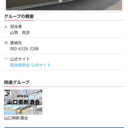
グループの概要
担当者
person
山賀 政彦
連絡先
person_book
080-6329-3208
公式サイト
link
周南昼例会 公式サイト
関連グループ
山口県断酒会