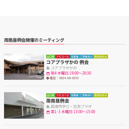
周南昼例会開催のミーティング
山口県
アルコール
当事者･ご家族向け
周南昼例会
コアプラザかの 例会
コアプラザかの
apartment
第4 木曜日 19:00～20:30
calendar_month
電話：0834-68-0030
info
山口県
アルコール
当事者･ご家族向け
周南昼例会
周南昼例会
周南市学び・交流プラザ
apartment
第1･3 水曜日 13:00～15:00
calendar_month