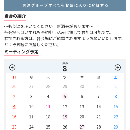
関連グループすべてをお気に入りに登録する
当会の紹介
〜もう涙をふいてください。断酒会があります〜
各会場へはいずれも予約申し込みは無しで参加は可能です。
参加される方は、各会場にご確認されますようお願いいたします。
どうぞ気軽にお越しください。
ミーティング予定
2026
arrow_circle_left
arrow_circle_right
8
日
月
火
水
木
金
土
26
27
28
29
30
31
1
2
3
4
5
6
7
8
9
10
11
12
13
14
15
16
17
18
19
20
21
22
23
24
25
26
27
28
29