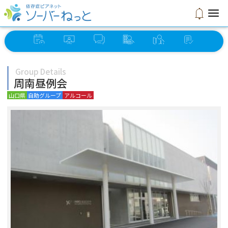
menu
notifications
イベント
オンライン
ソーバー
グループ
ミーティング
セルフ
スケジュール
ミーティング
さろん
検索
検索
チェック
Group Details
周南昼例会
山口県
自助グループ
アルコール