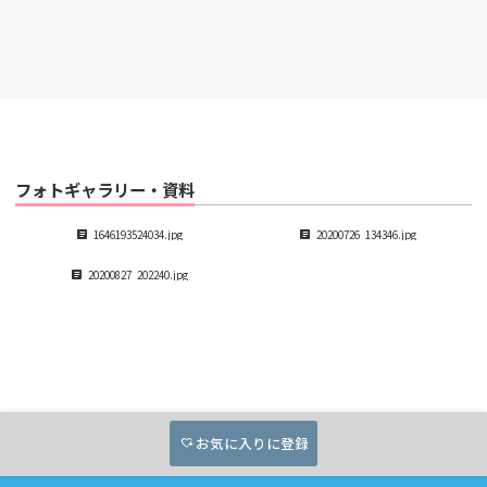
フォトギャラリー・資料
article
1646193524034.jpg
article
20200726_134346.jpg
article
20200827_202240.jpg
お気に入りに登録
heart_plus